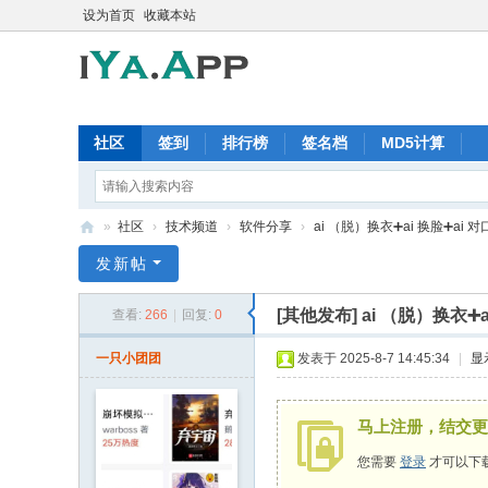
设为首页
收藏本站
社区
签到
排行榜
签名档
MD5计算
»
社区
›
技术频道
›
软件分享
›
ai （脱）换衣➕ai 换脸➕ai 对口型
iY
发新帖
a.
[其他发布]
ai （脱）换衣➕a
查看:
266
|
回复:
0
A
pp
一只小团团
发表于 2025-8-7 14:45:34
|
显
软
件
马上注册，结交更
交
您需要
登录
才可以下
流