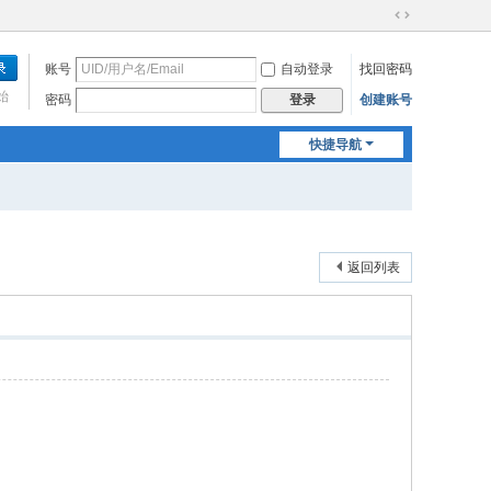
切
换
账号
自动登录
找回密码
到
宽
始
密码
创建账号
登录
版
快捷导航
返回列表