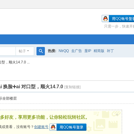
只需一步，快速开
热搜:
NtrQQ
去广告
显IP
精简版
补丁
帖子
搜
，顺火14.7.0 ...
索
i 换脸➕ai 对口型，顺火14.7.0
[复制链接]
示全部楼层
×
多好友，享用更多功能，让你轻松玩转社区。
载或查看，没有账号？
创建账号