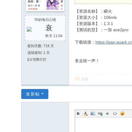
社
【资源名称】：瞬火
区
【资源大小】：106mb
TA的每日心情
【资源版本】：1.3.1
衰
【测试机型】：一加 ace2pro
昨天 11:04
下载链接：
https://pan.quark.
签到天数: 718 天
连续签到: 1 天
[LV.9]青行灯
拿走吱一声！
回复
发新帖