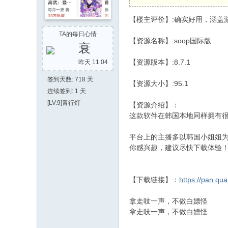
社
【楼主评价】:确实好用，涵盖
区
TA的每日心情
【资源名称】:soop国际版
衰
【资源版本】:8.7.1
昨天 11:04
签到天数: 718 天
【资源大小】:95.1
连续签到: 1 天
[LV.9]青行灯
【资源介绍】：
这款软件在韩国本地同样拥有
平台上的主播多以韩国小姐姐
你感兴趣，建议尽快下载体验
【下载链接】：
https://pan.qu
拿走吱一声，不做白嫖怪
拿走吱一声，不做白嫖怪