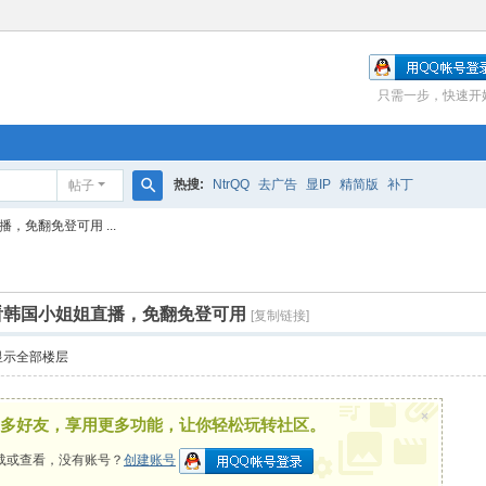
只需一步，快速开
热搜:
NtrQQ
去广告
显IP
精简版
补丁
帖子
搜
，免翻免登可用 ...
索
，看韩国小姐姐直播，免翻免登可用
[复制链接]
显示全部楼层
×
多好友，享用更多功能，让你轻松玩转社区。
载或查看，没有账号？
创建账号