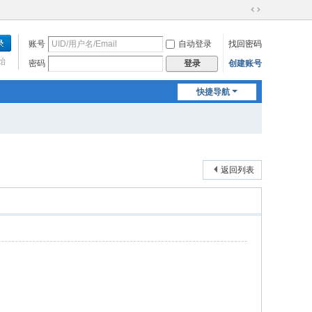
切
换
账号
自动登录
找回密码
到
宽
始
密码
创建账号
登录
版
快捷导航
返回列表