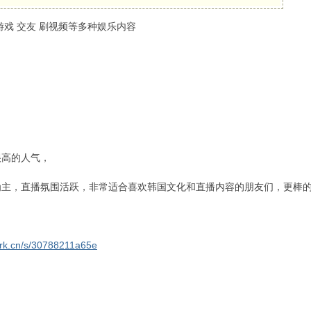
游戏 交友 刷视频等多种娱乐内容
很高的人气，
为主，直播氛围活跃，非常适合喜欢韩国文化和直播内容的朋友们，更棒
！
ark.cn/s/30788211a65e