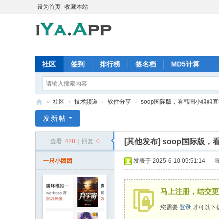
设为首页
收藏本站
社区
签到
排行榜
签名档
MD5计算
»
社区
›
技术频道
›
软件分享
›
soop国际版，看韩国小姐姐直播
iY
发新帖
a.
[其他发布]
soop国际版
查看:
428
|
回复:
0
A
pp
一只小团团
发表于 2025-6-10 09:51:14
|
软
件
马上注册，结交更
交
您需要
登录
才可以下
流