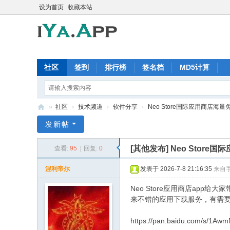
设为首页
收藏本站
社区
签到
排行榜
签名档
MD5计算
»
社区
›
技术频道
›
软件分享
›
Neo Store国际应用商店海
iY
发新帖
a.
[其他发布]
Neo Stor
查看:
95
|
回复:
0
A
pp
涅利帝尔
发表于 2026-7-8 21:16:35
来自
软
Neo Store应用商店a
件
来不错的应用下载服务，有需
交
https://pan.baidu.com/s/1A
流