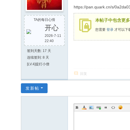
社
https://pan.quark.cn/s/0a2da0
区
TA的每日心情
本帖子中包含更多
开心
您需要
登录
才可以下
2026-7-11
22:40
签到天数: 17 天
连续签到: 8 天
[LV.4]提灯小僧
回复
发新帖