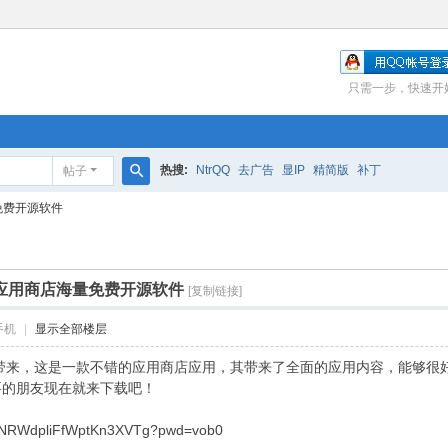
只需一步，快速开
热搜:
NtrQQ
去广告
显IP
精简版
补丁
帖子
搜
量免费开源软件
索
e国际应用商店海量免费开源软件
[复制链接]
手机
|
显示全部楼层
pp给大家带来，这是一款不错的应用商店应用，其带来了全面的应用内容，能
要的朋友现在就来下载吧！
wmNRWdpliFfWptKn3XVTg?pwd=vob0