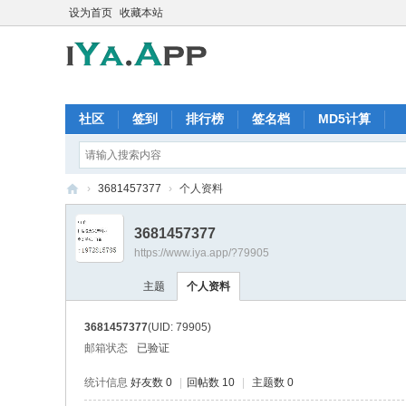
设为首页
收藏本站
社区
签到
排行榜
签名档
MD5计算
›
3681457377
›
个人资料
iY
3681457377
a.
https://www.iya.app/?79905
A
主题
个人资料
pp
软
3681457377
(UID: 79905)
件
邮箱状态
已验证
交
统计信息
好友数 0
|
回帖数 10
|
主题数 0
流