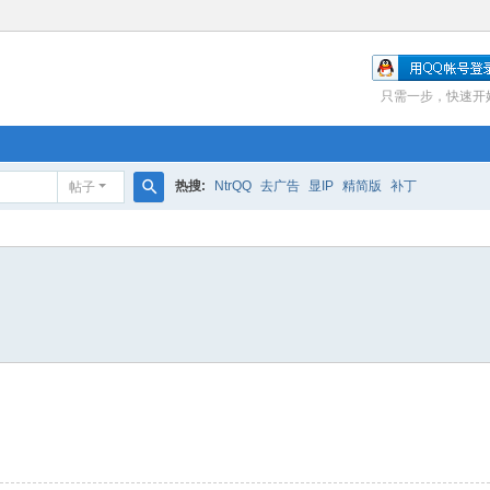
只需一步，快速开
热搜:
NtrQQ
去广告
显IP
精简版
补丁
帖子
搜
索