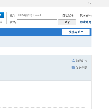
切
换
账号
自动登录
找回密码
到
宽
始
密码
创建账号
登录
版
快捷导航
加为好友
发送消息