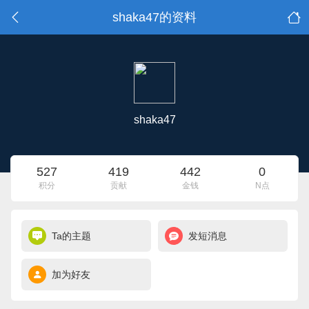
shaka47的资料
shaka47
527
419
442
0
积分
贡献
金钱
N点
Ta的主题
发短消息
加为好友