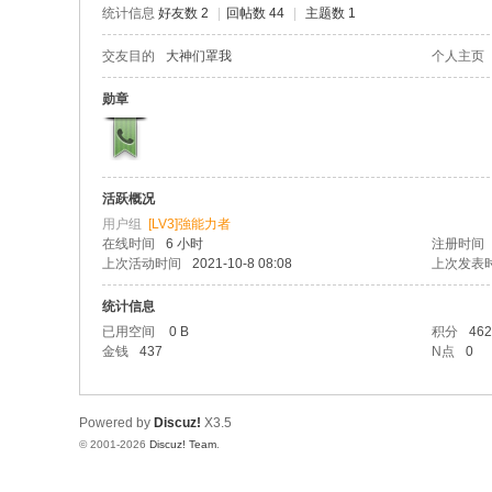
统计信息
好友数 2
|
回帖数 44
|
主题数 1
社
区
交友目的
大神们罩我
个人主页
勋章
活跃概况
用户组
[LV3]強能力者
在线时间
6 小时
注册时间
上次活动时间
2021-10-8 08:08
上次发表
统计信息
已用空间
0 B
积分
462
金钱
437
N点
0
Powered by
Discuz!
X3.5
© 2001-2026
Discuz! Team
.