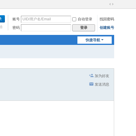
切
换
账号
自动登录
找回密码
到
宽
始
密码
创建账号
登录
版
快捷导航
加为好友
发送消息