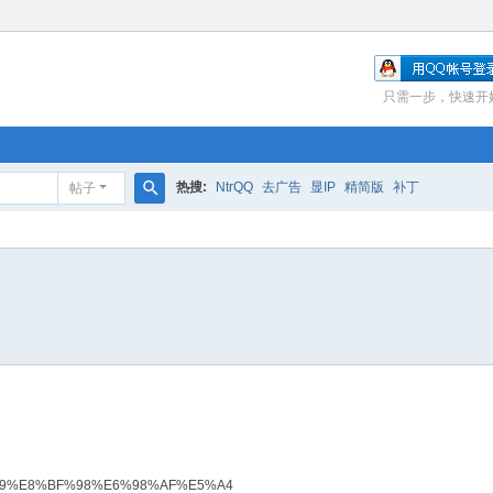
只需一步，快速开
热搜:
NtrQQ
去广告
显IP
精简版
补丁
帖子
搜
索
%A7%89%E8%BF%98%E6%98%AF%E5%A4