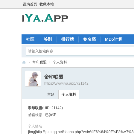
设为首页
收藏本站
社区
签到
排行榜
签名档
MD5计算
›
帝印联盟
›
个人资料
iY
帝印联盟
a.
https://www.iya.app/?21142
A
主题
个人资料
pp
软
帝印联盟
(UID: 21142)
件
邮箱状态
已验证
交
个人签名
流
[img]http://ip.ntrqq.net/shana.php?wd=%E6%84%9F%E8