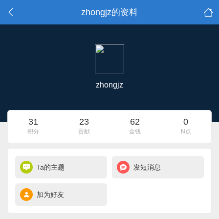
zhongjz的资料
zhongjz
31
23
62
0
积分
贡献
金钱
N点
Ta的主题
发短消息
加为好友