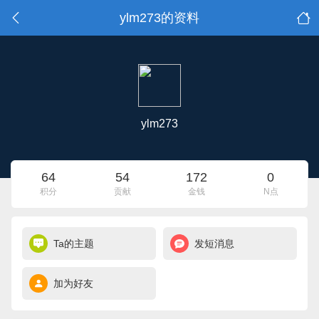
ylm273的资料
ylm273
64
54
172
0
积分
贡献
金钱
N点
Ta的主题
发短消息
加为好友