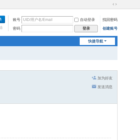
切
换
账号
自动登录
找回密码
到
宽
始
密码
创建账号
登录
版
快捷导航
加为好友
发送消息