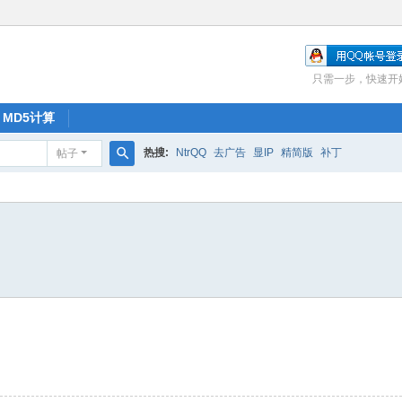
只需一步，快速开
MD5计算
热搜:
NtrQQ
去广告
显IP
精简版
补丁
帖子
搜
索