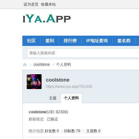
设为首页
收藏本站
社区
签到
排行榜
IP地址查询
签名档
›
coolstone
›
个人资料
iY
coolstone
a.
https://www.iya.app/?82308
A
主题
个人资料
pp
软
coolstone
(UID: 82308)
件
邮箱状态
已验证
交
统计信息
好友数 0
|
回帖数 78
|
主题数 0
流