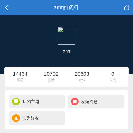
zmt的资料
zmt
14434
10702
20603
0
积分
贡献
金钱
N点
Ta的主题
发短消息
加为好友