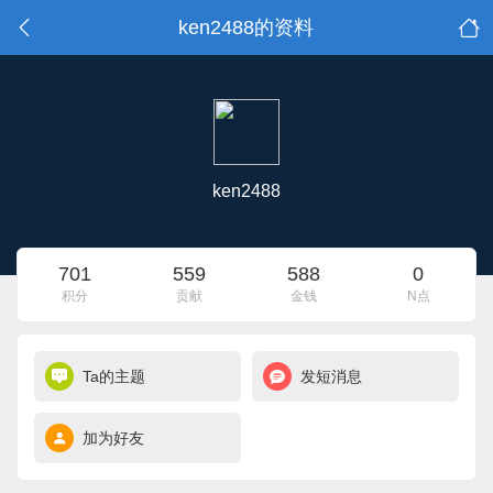
ken2488的资料
ken2488
701
559
588
0
积分
贡献
金钱
N点
Ta的主题
发短消息
加为好友