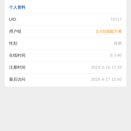
个人资料
UID
74717
用户组
[LV3]強能力者
性别
保密
在线时间
8 小时
注册时间
2023-2-16 17:20
最后访问
2026-4-27 12:50