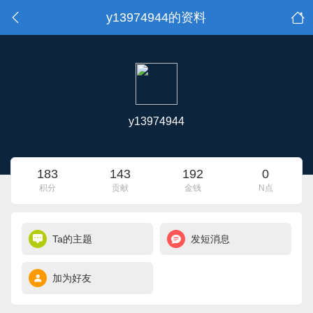
y13974944的资料
y13974944
183
143
192
0
积分
贡献
金钱
N点
Ta的主题
发短消息
加为好友