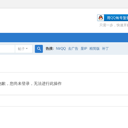
只需一步，快速开
热搜:
NtrQQ
去广告
显IP
精简版
补丁
帖子
搜
索
抱歉，您尚未登录，无法进行此操作