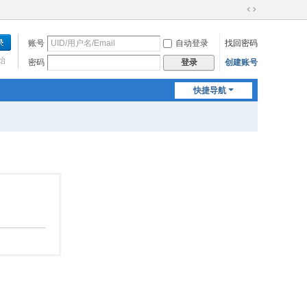
切
换
账号
自动登录
找回密码
到
宽
始
密码
创建账号
登录
版
快捷导航