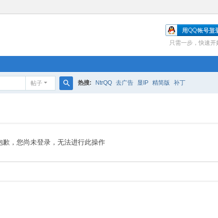
只需一步，快速开
热搜:
NtrQQ
去广告
显IP
精简版
补丁
帖子
搜
索
抱歉，您尚未登录，无法进行此操作