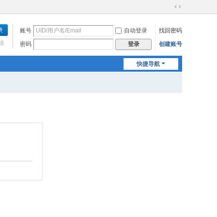
切
换
账号
自动登录
找回密码
到
宽
始
密码
创建账号
登录
版
快捷导航