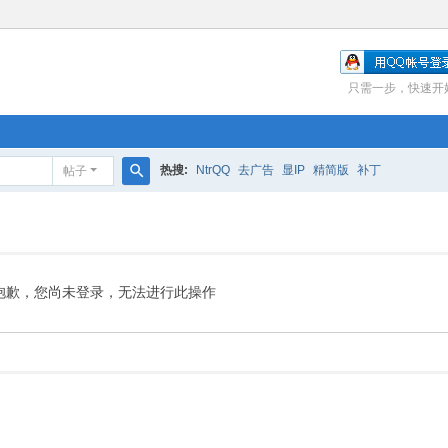
只需一步，快速开
热搜:
NtrQQ
去广告
显IP
精简版
补丁
帖子
搜
索
抱歉，您尚未登录，无法进行此操作