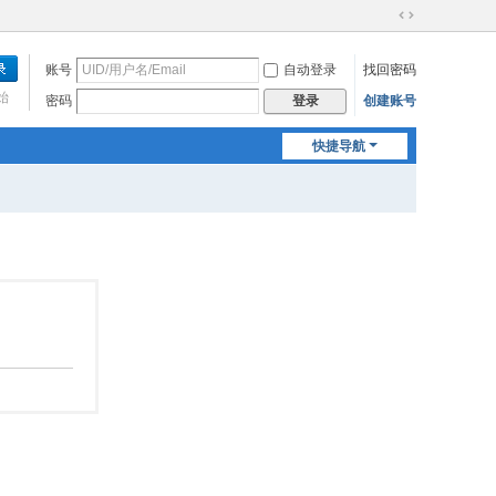
切
换
账号
自动登录
找回密码
到
宽
始
密码
创建账号
登录
版
快捷导航