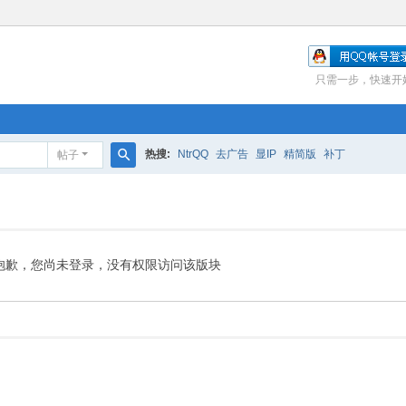
只需一步，快速开
热搜:
NtrQQ
去广告
显IP
精简版
补丁
帖子
搜
索
抱歉，您尚未登录，没有权限访问该版块