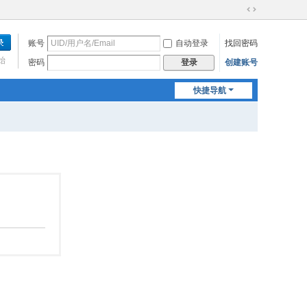
切
换
账号
自动登录
找回密码
到
宽
始
密码
创建账号
登录
版
快捷导航