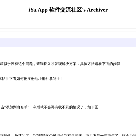
iYa.App 软件交流社区's Archiver
邮箱似乎没有这个问题，查询良久才发现解决方案，具体方法请看下面的步骤：
本帖往下看如何把注册地址邮件拿到手！
点击“添加到白名单”，今后就不会再有收不到的情况了，如下图
收不到邮件，急死我了。QQ邮箱这个过滤机制有点脑残，而且不是一年两年了。这个办