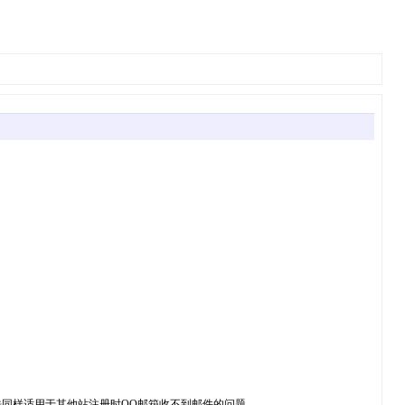
法同样适用于其他站注册时QQ邮箱收不到邮件的问题。