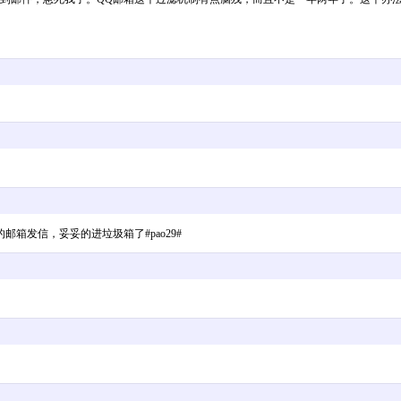
箱发信，妥妥的进垃圾箱了#pao29#