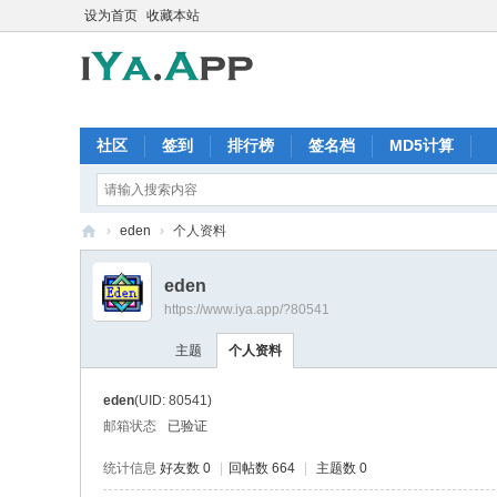
设为首页
收藏本站
社区
签到
排行榜
签名档
MD5计算
›
eden
›
个人资料
iY
eden
a.
https://www.iya.app/?80541
A
主题
个人资料
pp
软
eden
(UID: 80541)
件
邮箱状态
已验证
交
统计信息
好友数 0
|
回帖数 664
|
主题数 0
流