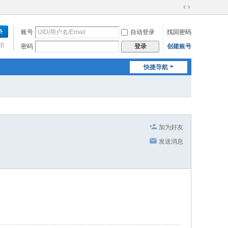
切
换
账号
自动登录
找回密码
到
宽
始
密码
创建账号
登录
版
快捷导航
加为好友
发送消息