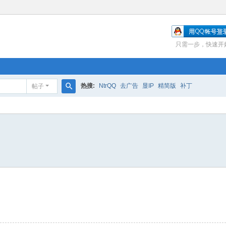
只需一步，快速开
热搜:
NtrQQ
去广告
显IP
精简版
补丁
帖子
搜
索